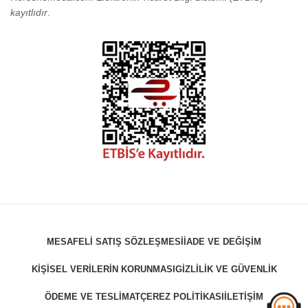
kayıtlıdır
.
MESAFELI SATIŞ SÖZLEŞMESI
İADE VE DEĞIŞIM
KIŞISEL VERILERIN KORUNMASI
GIZLILIK VE GÜVENLIK
ÖDEME VE TESLIMAT
ÇEREZ POLITIKASI
İLETIŞIM