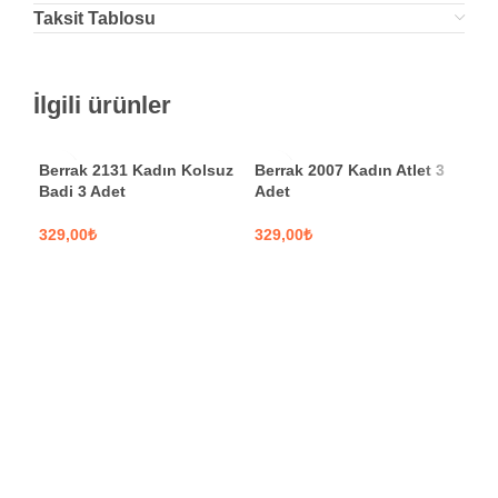
Taksit Tablosu
İlgili ürünler
Berrak 2131 Kadın Kolsuz
Berrak 2007 Kadın Atlet 3
Badi 3 Adet
Adet
₺
₺
SEÇENEKLER
SEÇENEKLER
Moo
Tak