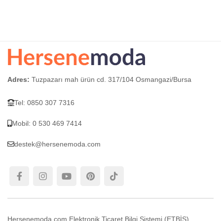
S
Adres:
Tuzpazarı mah ürün cd. 317/104 Osmangazi/Bursa
Tel: 0850 307 7316
Mobil: 0 530 469 7414
destek@hersenemoda.com
Hersenemoda.com Elektronik Ticaret Bilgi Sistemi (ETBİS)