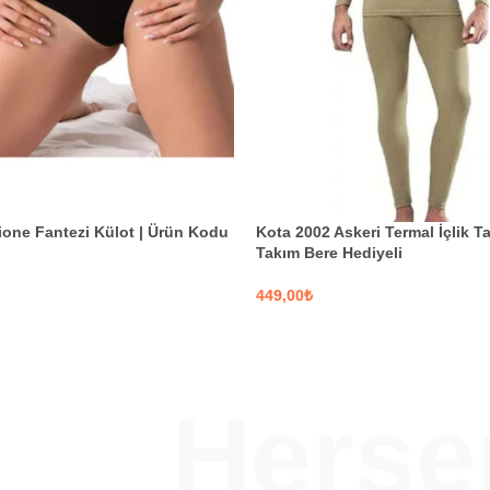
ione Fantezi Külot | Ürün Kodu
Kota 2002 Askeri Termal İçlik Ta
Takım Bere Hediyeli
₺
KLER
SEÇENEKLER
Hers