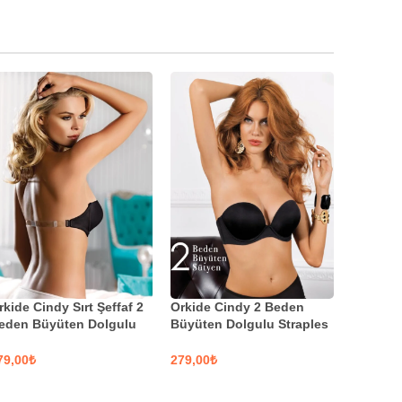
rkide Cindy Sırt Şeffaf 2
Orkide Cindy 2 Beden
eden Büyüten Dolgulu
Büyüten Dolgulu Straples
ütyen
Sütyen
₺
₺
SEÇENEKLER
SEÇENEKLER