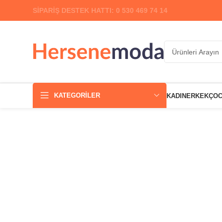
SİPARİŞ DESTEK HATTI: 0 530 469 74 14
KATEGORILER
KADIN
ERKEK
ÇO