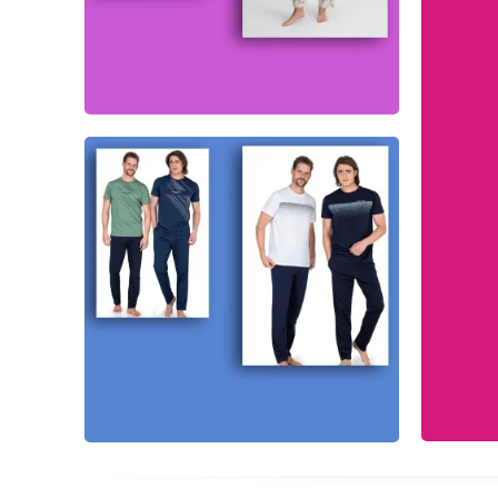
KADIN PİJAMA
KAD
ERKEK PİJAMA