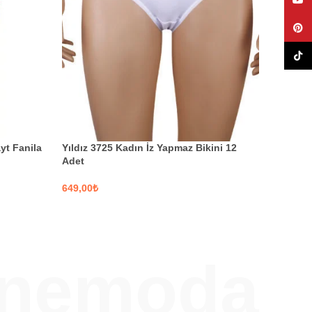
YouT
Pinte
TikTo
yt Fanila
Yıldız 3725 Kadın İz Yapmaz Bikini 12
Adet
₺
SEÇENEKLER
enemoda