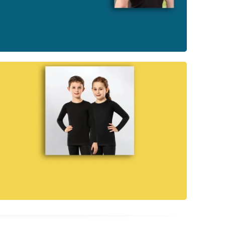
ERKEK İÇ GİYİM
ÇOCUK GİYİM