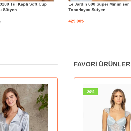
 9200 Tül Kaplı Soft Cup
Le Jardin 800 Süper Minimiser
cı Sütyen
Toparlayıcı Sütyen
₺
SEÇENEKLER
KLER
FAVORİ ÜRÜNLER
-20%
-20%