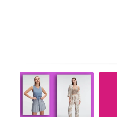
01
02
03