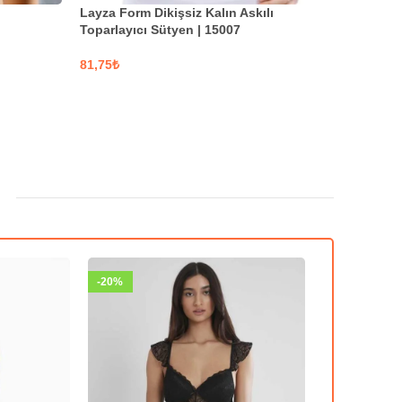
Layza Form Dikişsiz Kalın Askılı
Toparlayıcı Sütyen | 15007
₺
SEÇENEKLER
-19%
-20%
-20%
-12%