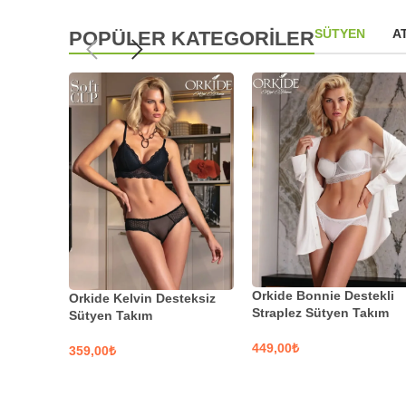
SÜTYEN
A
POPÜLER KATEGORİLER
Orkide Bonnie Destekli
Orkide Kelvin Desteksiz
Straplez Sütyen Takım
Sütyen Takım
₺
₺
SEÇENEKLER
SEÇENEKLER