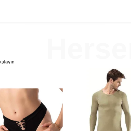
Hers
aşlayın