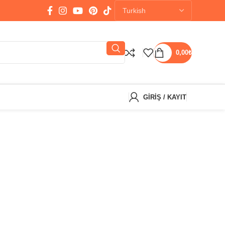
0,00
₺
GIRIŞ / KAYIT