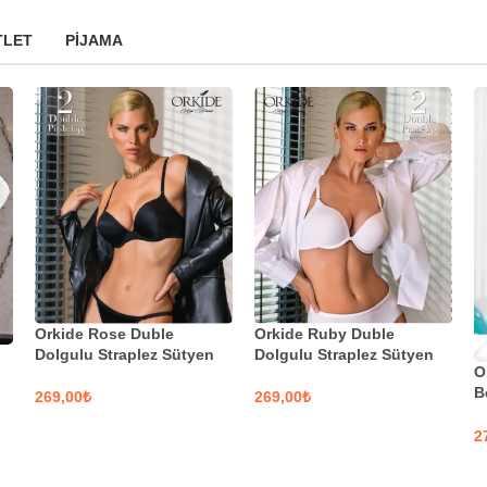
TLET
PIJAMA
Orkide Ruby Duble
Orkide Rose Duble
Dolgulu Straplez Sütyen
Dolgulu Straplez Sütyen
O
B
₺
₺
S
SEÇENEKLER
SEÇENEKLER