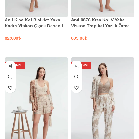
Anıl Kısa Kol Bisiklet Yaka
Anıl 9876 Kısa Kol V Yaka
Kadın Viskon Çiçek Desenli
Viskon Tropikal Yazlık Örme
Yazlık Örme Kısa Dantel
Normal Bel Mini Pijama Takımı
Detaylı Gecelik | Kod 5817
₺
₺
SEÇENEKLER
SEÇENEKLER
TÜKENDI
TÜKENDI