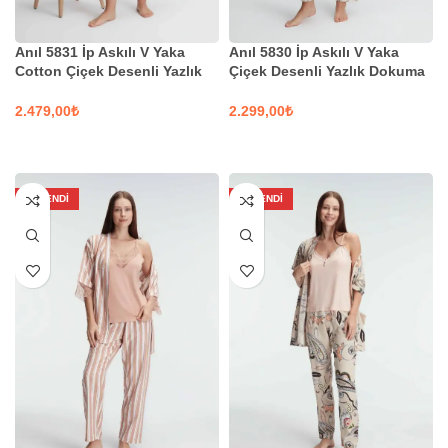
Anıl 5831 İp Askılı V Yaka
Anıl 5830 İp Askılı V Yaka
Cotton Çiçek Desenli Yazlık
Çiçek Desenli Yazlık Dokuma
Dokuma Mini Pijama Takımı
Dantel Detaylı Pijama Takımı
Sabahlık
Sabahlık
₺
₺
SEÇENEKLER
SEÇENEKLER
TÜKENDI
TÜKENDI