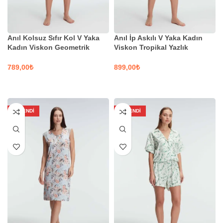
Anıl Kolsuz Sıfır Kol V Yaka
Anıl İp Askılı V Yaka Kadın
Kadın Viskon Geometrik
Viskon Tropikal Yazlık
Yazlık Mini Şerit Detaylı Şortlu
Dokuma Mini Şerit Detaylı
Takım | Kod 9924
Pijama Takımı | Kod 9877
₺
₺
SEÇENEKLER
SEÇENEKLER
TÜKENDI
TÜKENDI