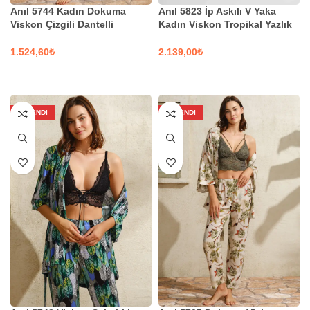
Anıl 5744 Kadın Dokuma
Anıl 5823 İp Askılı V Yaka
Viskon Çizgili Dantelli
Kadın Viskon Tropikal Yazlık
Sabahlık İp Askılı Atlet ve
Örme Dantel Detaylı Pijama ve
Pantolon Pijama 3’lü Takım
Sabahlık Takımı
₺
₺
SEÇENEKLER
SEÇENEKLER
TÜKENDI
TÜKENDI