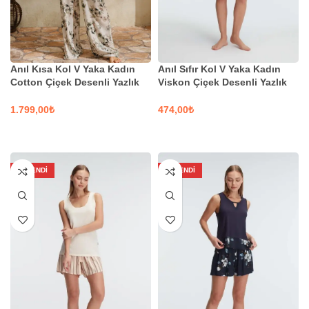
Anıl Kısa Kol V Yaka Kadın
Anıl Sıfır Kol V Yaka Kadın
Cotton Çiçek Desenli Yazlık
Viskon Çiçek Desenli Yazlık
Uzun Fırfır Detaylı Pijama
Mini Dantel Detaylı Şortlu
Takımı Anıl | Kod 9816
Takım | Kod 9886
₺
₺
SEÇENEKLER
SEÇENEKLER
TÜKENDI
TÜKENDI