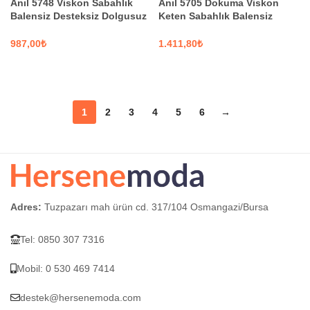
Anıl 5748 Viskon Sabahlık
Anıl 5705 Dokuma Viskon
Balensiz Desteksiz Dolgusuz
Keten Sabahlık Balensiz
Dantelli Bralet Sütyen ve
Desteksiz Dolgusuz Yaka
Pantolon Pijama 3’lü Takım
Detaylı Dantelli Büstiyer
₺
₺
Sütyen ve Pantolon Pijama
SEÇENEKLER
SEÇENEKLER
3’lü Takım
1
2
3
4
5
6
→
Adres:
Tuzpazarı mah ürün cd. 317/104 Osmangazi/Bursa
Tel: 0850 307 7316
Mobil: 0 530 469 7414
destek@hersenemoda.com