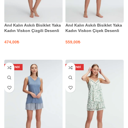
Anıl Kalın Askılı Bisiklet Yaka
Anıl Kalın Askılı Bisiklet Yaka
Kadın Viskon Çizgili Desenli
Kadın Viskon Çiçek Desenli
Yazlık Örme Mini Şortlu Takım
Yazlık Nakış Detaylı Şortlu
| Kod 9936
Takım | Kod 9908
₺
₺
SEÇENEKLER
SEÇENEKLER
TÜKENDI
TÜKENDI