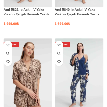
Anıl 5821 İp Askılı V Yaka
Anıl 5840 İp Askılı V Yaka
Viskon Çizgili Desenli Yazlık
Viskon Çiçek Desenli Yazlık
Örme Pijama Takımı Sabahlık
Dantel Detaylı Pijama Takımı
Sabahlık
₺
₺
SEÇENEKLER
SEÇENEKLER
TÜKENDI
TÜKENDI