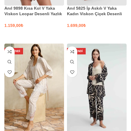
Anıl 9898 Kısa Kol V Yaka
Anıl 5825 İp Askılı V Yaka
Viskon Leopar Desenli Yazlık
Kadın Viskon Çiçek Desenli
Dokuma Normal Bel Kısa
Yazlık Dantel Detaylı Pijama
Kadın Pijama Takımı
Takımı Sabahlık
₺
₺
SEÇENEKLER
SEÇENEKLER
TÜKENDI
TÜKENDI