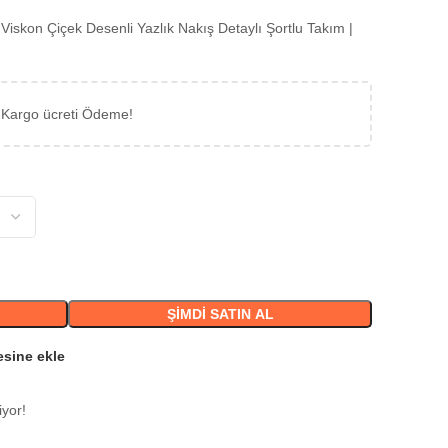
n Viskon Çiçek Desenli Yazlık Nakış Detaylı Şortlu Takım |
 Kargo ücreti Ödeme!
ŞIMDI SATIN AL
esine ekle
iyor!