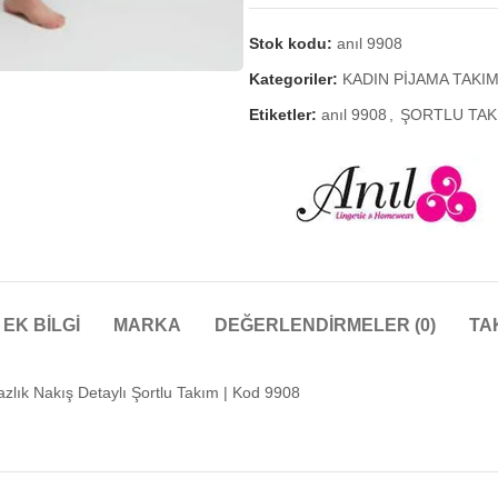
Stok kodu:
anıl 9908
Kategoriler:
KADIN PİJAMA TAKIM
Etiketler:
anıl 9908
,
ŞORTLU TAK
EK BILGI
MARKA
DEĞERLENDIRMELER (0)
TA
Yazlık Nakış Detaylı Şortlu Takım | Kod 9908