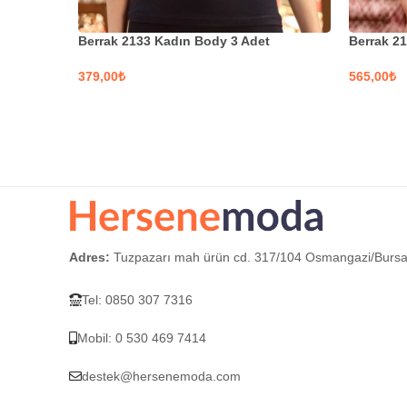
Berrak 2133 Kadın Body 3 Adet
Berrak 21
₺
₺
SEÇENEKLER
SEÇEN
Adres:
Tuzpazarı mah ürün cd. 317/104 Osmangazi/Burs
Tel: 0850 307 7316
Mobil: 0 530 469 7414
destek@hersenemoda.com