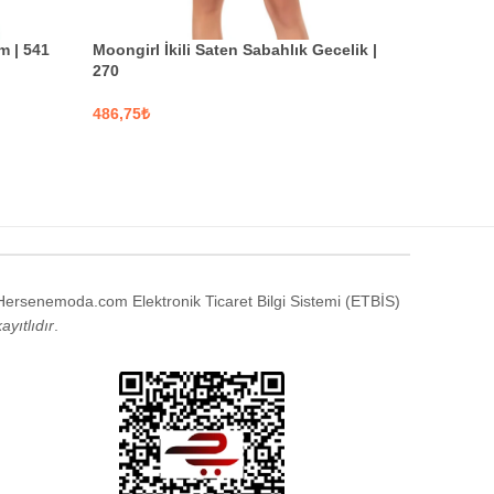
Moongirl 
m | 541
Moongirl İkili Saten Sabahlık Gecelik |
Takım | 0
270
₺
₺
SEÇENE
SEÇENEKLER
Hersenemoda.com Elektronik Ticaret Bilgi Sistemi (ETBİS)
kayıtlıdır
.