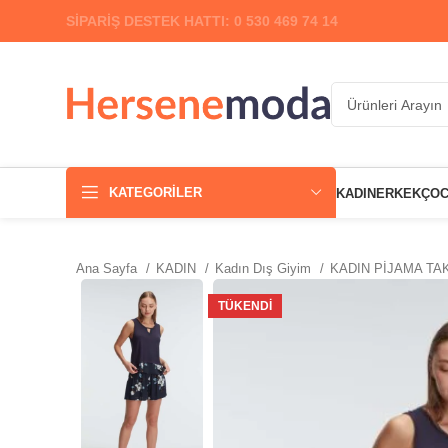
SİPARİŞ DESTEK HATTI: 0 530 469 74 14
KATEGORILER
KADIN
ERKEK
ÇO
Ana Sayfa
KADIN
Kadın Dış Giyim
KADIN PİJAMA TA
TÜKENDI