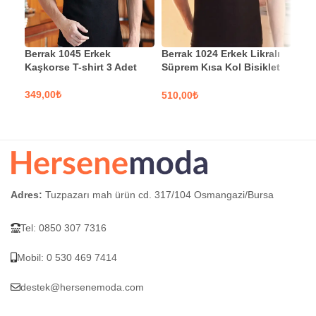
Berrak 1045 Erkek
Berrak 1024 Erkek Likralı
Ber
Kaşkorse T-shirt 3 Adet
Süprem Kısa Kol Bisiklet
Spo
Yaka 3 Adet
₺
₺
SEÇENEKLER
S
SEÇENEKLER
Adres:
Tuzpazarı mah ürün cd. 317/104 Osmangazi/Bursa
Tel: 0850 307 7316
Mobil: 0 530 469 7414
destek@hersenemoda.com