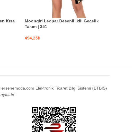
ten Kısa
Moongirl Leopar Desenli İkili Gecelik
Moongirl 
Takım | 351
254
₺
₺
SEÇENEKLER
SEÇENE
Hersenemoda.com Elektronik Ticaret Bilgi Sistemi (ETBİS)
kayıtlıdır
.