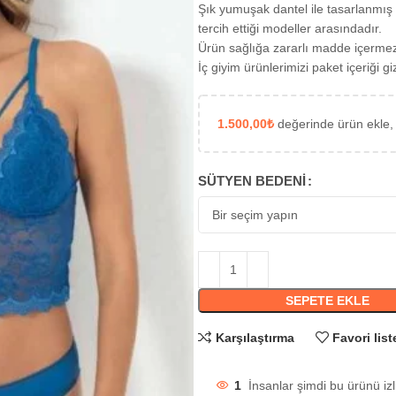
Şık yumuşak dantel ile tasarlanmış 
tercih ettiği modeller arasındadır.
Ürün sağlığa zararlı madde içerme
İç giyim ürünlerimizi paket içeriği g
1.500,00
₺
değerinde ürün ekle,
SÜTYEN BEDENI
SEPETE EKLE
Karşılaştırma
Favori list
1
İnsanlar şimdi bu ürünü izl