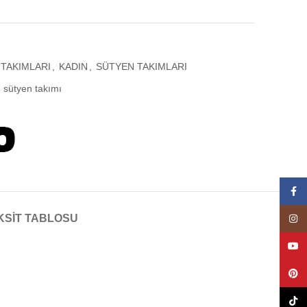
TAKIMLARI
,
KADIN
,
SÜTYEN TAKIMLARI
sütyen takımı
Face
KSIT TABLOSU
Insta
YouT
Pinte
TikTo