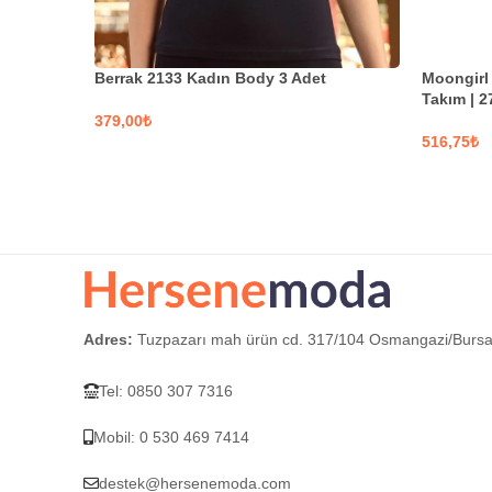
Berrak 2133 Kadın Body 3 Adet
Moongirl 
Takım | 2
₺
₺
SEÇENEKLER
SEÇEN
Adres:
Tuzpazarı mah ürün cd. 317/104 Osmangazi/Burs
Tel: 0850 307 7316
Mobil: 0 530 469 7414
destek@hersenemoda.com