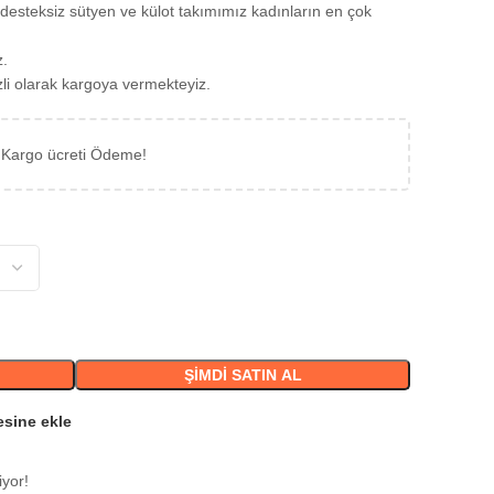
desteksiz sütyen ve külot takımımız kadınların en çok
z.
izli olarak kargoya vermekteyiz.
 Kargo ücreti Ödeme!
ŞIMDI SATIN AL
esine ekle
iyor!