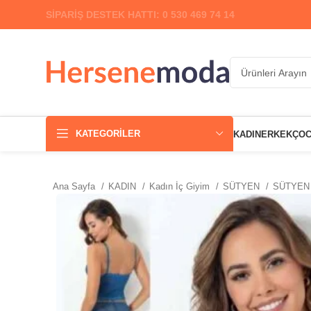
SİPARİŞ DESTEK HATTI: 0 530 469 74 14
KATEGORILER
KADIN
ERKEK
ÇO
Ana Sayfa
KADIN
Kadın İç Giyim
SÜTYEN
SÜTYEN