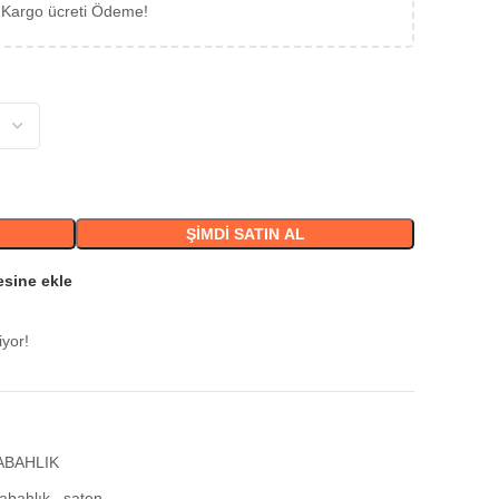
 Kargo ücreti Ödeme!
ŞIMDI SATIN AL
esine ekle
iyor!
ABAHLIK
abahlık
,
saten