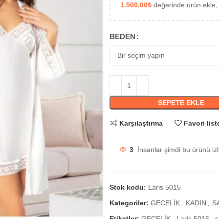
1.500,00
₺
değerinde ürün ekle,
BEDEN
SEPETE EKLE
Karşılaştırma
Favori list
3
İnsanlar şimdi bu ürünü izl
Stok kodu:
Laris 5015
Kategoriler:
GECELİK
,
KADIN
,
S
Etiketler:
GECELİK
,
Laris 5015
,
s