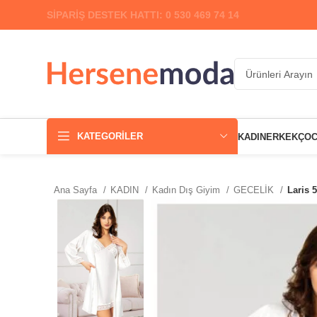
SİPARİŞ DESTEK HATTI: 0 530 469 74 14
KATEGORILER
KADIN
ERKEK
ÇO
Ana Sayfa
KADIN
Kadın Dış Giyim
GECELİK
Laris 