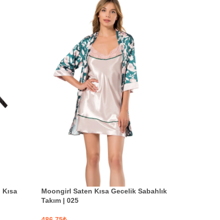
Moongirl Saten Kısa Gecelik Sabahlık
 Kısa
Moongirl 
Takım | 025
Saten Uzu
₺
₺