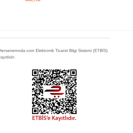
SEÇENEKLER
SEÇENE
Hersenemoda.com Elektronik Ticaret Bilgi Sistemi (ETBİS)
kayıtlıdır
.