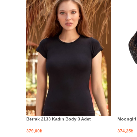
Moongirl 
Berrak 2133 Kadın Body 3 Adet
₺
₺