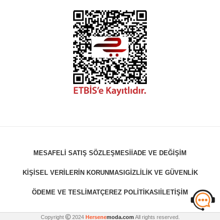
MESAFELI SATIŞ SÖZLEŞMESI
İADE VE DEĞIŞIM
KIŞISEL VERILERIN KORUNMASI
GIZLILIK VE GÜVENLIK
ÖDEME VE TESLIMAT
ÇEREZ POLITIKASI
İLETIŞIM
Copyright
2024
Hersene
moda.com
All rights reserved.