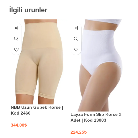
İlgili ürünler
Eli
NBB Uzun Göbek Korse |
Kod 2460
Layza Form Slip Korse 2
Adet | Kod 13003
S
₺
₺
SEÇENEKLER