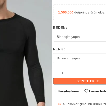
1.500,00
₺
değerinde ürün ekle,
BEDEN
RENK
SEPETE EKLE
Karşılaştırma
Favori list
4
İnsanlar şimdi bu ürünü izl