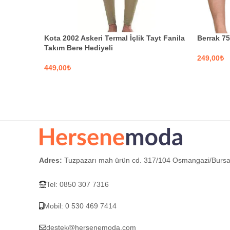
Kota 2002 Askeri Termal İçlik Tayt Fanila
Berrak 75
Takım Bere Hediyeli
₺
₺
SEÇEN
SEÇENEKLER
Adres:
Tuzpazarı mah ürün cd. 317/104 Osmangazi/Burs
Tel: 0850 307 7316
Mobil: 0 530 469 7414
destek@hersenemoda.com