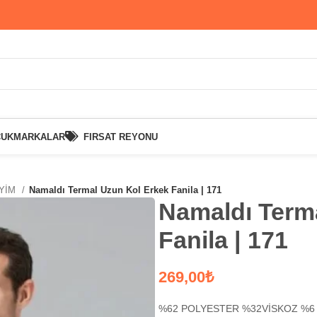
CUK
MARKALAR
FIRSAT REYONU
İYİM
Namaldı Termal Uzun Kol Erkek Fanila | 171
Namaldı Term
Fanila | 171
₺
%62 POLYESTER %32VİSKOZ %6