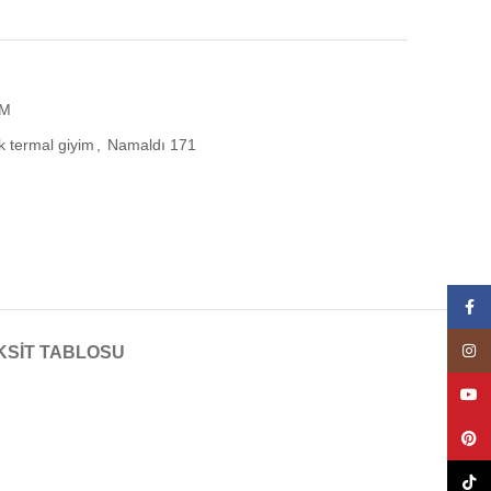
İM
k termal giyim
,
Namaldı 171
Face
Insta
KSIT TABLOSU
YouT
Pinte
TikTo