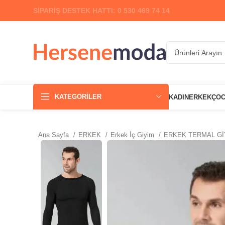
SİPARİŞ DESTEK HATTI: 0 530 469 74 14
KATEGORILER
KADIN
ERKEK
ÇO
Ana Sayfa
ERKEK
Erkek İç Giyim
ERKEK TERMAL G