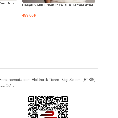
 Yün Don
Hasyün 4
Hasyün 600 Erkek İnce Yün Termal Atlet
Yün Fanil
₺
₺
SEÇENEKLER
SEÇENE
Hersenemoda.com Elektronik Ticaret Bilgi Sistemi (ETBİS)
kayıtlıdır
.