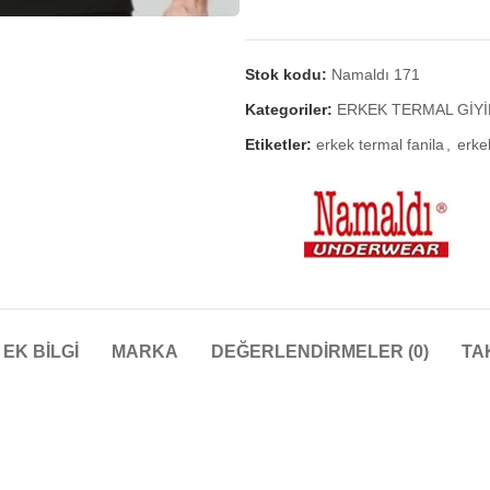
Stok kodu:
Namaldı 171
Kategoriler:
ERKEK TERMAL GİY
Etiketler:
erkek termal fanila
,
erke
EK BILGI
MARKA
DEĞERLENDIRMELER (0)
TA