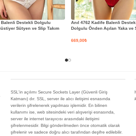
 Balenli Destekli Dolgulu
Anıl 4762 Kadife Balenli Destek
Büstiyer Sütyen ve Slip Takım
Dolgulu Önden Açılan Yaka ve S
Detaylı Taşlı Sütyen ve String 
₺
EKLER
SEÇENEKLER
SSL'in açılımı Secure Sockets Layer (Güvenli Giriş
a
Katmanı) dır. SSL, server ile alıcı iletişimi esnasında
verilerin şifrelenerek yapılması işlemidir. En bilinen
kullanımı ise, web sitesindeki veri alışverişi esnasında,
server ile internet tarayıcısı arasındaki iletişimi
şifrelenmesidir. Bilgi gönderilmeden önce otomatik olarak
şifrelenir ve sadece doğru alıcı tarafından deşifre edilebilir.