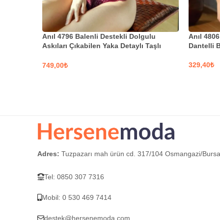
Anıl 4796 Balenli Destekli Dolgulu
Anıl 4806
Askıları Çıkabilen Yaka Detaylı Taşlı
Dantelli 
Dantelli Büstiyer Sütyen ve Slip Takım
₺
₺
SEÇEN
SEÇENEKLER
Adres:
Tuzpazarı mah ürün cd. 317/104 Osmangazi/Burs
Tel: 0850 307 7316
Mobil: 0 530 469 7414
destek@hersenemoda.com