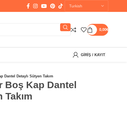
0,00
₺
GIRIŞ / KAYIT
ap Dantel Detaylı Sütyen Takım
r Boş Kap Dantel
n Takım