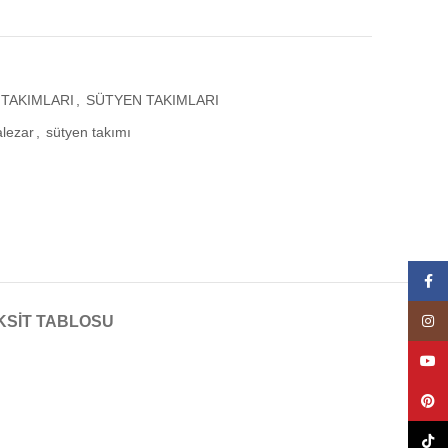
TAKIMLARI
,
SÜTYEN TAKIMLARI
alezar
,
sütyen takımı
Face
Insta
KSIT TABLOSU
YouT
Pinte
TikTo