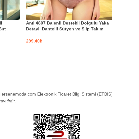
li
Anıl 4807 Balenli Destekli Dolgulu Yaka
Anıl 4776
ırt
Detaylı Dantelli Sütyen ve Slip Takım
Askıları 
Takım
Yaka Akse
Takım
₺
₺
SEÇENEKLER
SEÇENE
Hersenemoda.com Elektronik Ticaret Bilgi Sistemi (ETBİS)
kayıtlıdır
.