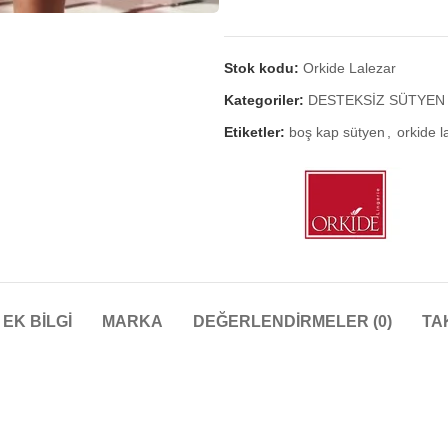
Stok kodu:
Orkide Lalezar
Kategoriler:
DESTEKSİZ SÜTYEN 
Etiketler:
boş kap sütyen
,
orkide l
EK BILGI
MARKA
DEĞERLENDIRMELER (0)
TA