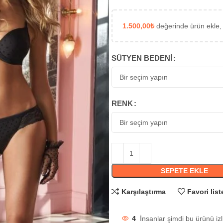
1.500,00
₺
değerinde ürün ekle,
SÜTYEN BEDENI
RENK
SEPETE EKLE
Karşılaştırma
Favori list
4
İnsanlar şimdi bu ürünü izl