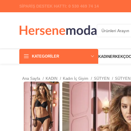
SİPARİŞ DESTEK HATTI: 0 530 469 74 14
KATEGORILER
KADIN
ERKEK
ÇO
Ana Sayfa
KADIN
Kadın İç Giyim
SÜTYEN
SÜTYEN