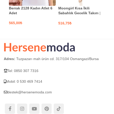
Berrak 2128 Kadın Atlet 6
Moongirl Kısa İkili
Moo
Adet
Sabahlık Gecelik Takım |
İki
273
₺
₺
SEÇENEKLER
S
SEÇENEKLER
Adres:
Tuzpazarı mah ürün cd. 317/104 Osmangazi/Bursa
Tel: 0850 307 7316
Mobil: 0 530 469 7414
destek@hersenemoda.com