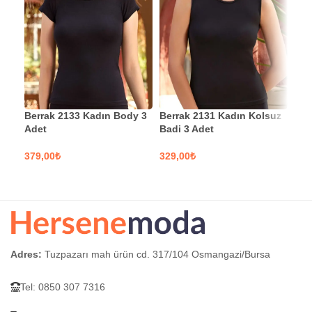
Berrak 2133 Kadın Body 3
Berrak 2131 Kadın Kolsuz
Moo
Adet
Badi 3 Adet
Tak
₺
₺
SEÇENEKLER
SEÇENEKLER
S
Adres:
Tuzpazarı mah ürün cd. 317/104 Osmangazi/Bursa
Tel: 0850 307 7316