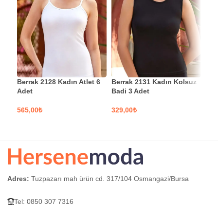
Berrak 2128 Kadın Atlet 6
Berrak 2131 Kadın Kolsuz
Moo
Adet
Badi 3 Adet
Sab
₺
₺
SEÇENEKLER
SEÇENEKLER
S
Adres:
Tuzpazarı mah ürün cd. 317/104 Osmangazi/Bursa
Tel: 0850 307 7316