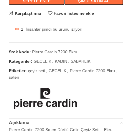
SEPETE EKLE
ŞIMDI SATIN AL
Karşılaştırma
Favori listesine ekle
1
İnsanlar şimdi bu ürünü izliyor!
Stok kodu:
Pierre Cardin 7200 Ekru
Kategoriler:
GECELİK
,
KADIN
,
SABAHLIK
Etiketler:
çeyiz seti
,
GECELİK
,
Pierre Cardin 7200 Ekru
,
saten
Açıklama
Pierre Cardin 7200 Saten Dörtlü Gelin Çeyiz Seti – Ekru