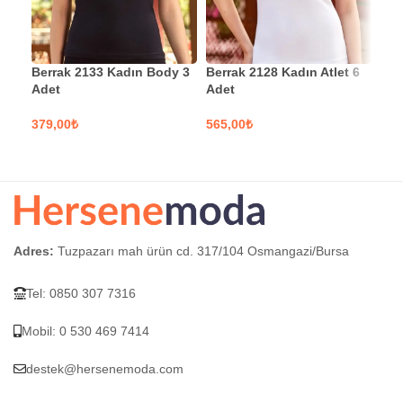
Moo
Berrak 2133 Kadın Body 3
Berrak 2128 Kadın Atlet 6
Vol
Adet
Adet
Sab
₺
₺
SEÇENEKLER
SEÇENEKLER
S
Adres:
Tuzpazarı mah ürün cd. 317/104 Osmangazi/Bursa
Tel: 0850 307 7316
Mobil: 0 530 469 7414
destek@hersenemoda.com