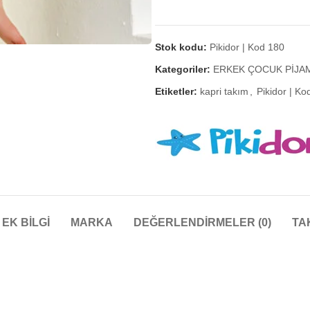
Stok kodu:
Pikidor | Kod 180
Kategoriler:
ERKEK ÇOCUK PİJA
Etiketler:
kapri takım
,
Pikidor | Ko
EK BILGI
MARKA
DEĞERLENDIRMELER (0)
TA