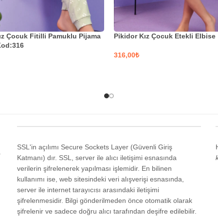
ız Çocuk Fitilli Pamuklu Pijama
Pikidor Kız Çocuk Etekli Elbise
Kod:316
₺
SEÇENEKLER
EKLER
SSL'in açılımı Secure Sockets Layer (Güvenli Giriş
a
Katmanı) dır. SSL, server ile alıcı iletişimi esnasında
verilerin şifrelenerek yapılması işlemidir. En bilinen
kullanımı ise, web sitesindeki veri alışverişi esnasında,
server ile internet tarayıcısı arasındaki iletişimi
şifrelenmesidir. Bilgi gönderilmeden önce otomatik olarak
şifrelenir ve sadece doğru alıcı tarafından deşifre edilebilir.