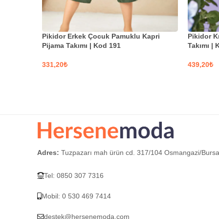
Pikidor Erkek Çocuk Pamuklu Kapri
Pikidor K
Pijama Takımı | Kod 191
Takımı | 
₺
₺
SEÇENEKLER
SEÇEN
Adres:
Tuzpazarı mah ürün cd. 317/104 Osmangazi/Burs
Tel: 0850 307 7316
Mobil: 0 530 469 7414
destek@hersenemoda.com