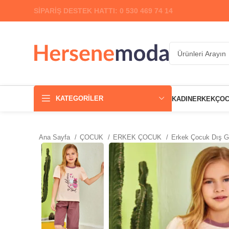
SİPARİŞ DESTEK HATTI: 0 530 469 74 14
KATEGORILER
KADIN
ERKEK
ÇO
Ana Sayfa
ÇOCUK
ERKEK ÇOCUK
Erkek Çocuk Dış 