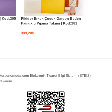
 | Kod:305
Pikidor Erkek Çocuk Garson Beden
Pikidor 
Pamuklu Pijama Takımı | Kod:281
Pamuklu P
₺
₺
SEÇENEKLER
SEÇENE
Hersenemoda.com Elektronik Ticaret Bilgi Sistemi (ETBİS)
kayıtlıdır
.