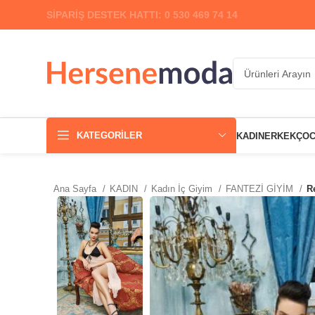
SİPARİŞ DESTEK HATTI: 0 530 469 74 14
KATEGORILER
KADIN
ERKEK
ÇO
Ana Sayfa
KADIN
Kadın İç Giyim
FANTEZİ GİYİM
R