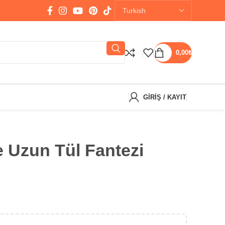
0,00
₺
GIRIŞ / KAYIT
 Uzun Tül Fantezi