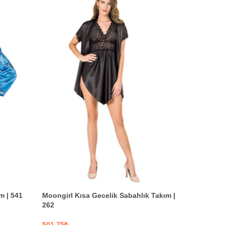
m | 541
Moongirl Kısa Gecelik Sabahlık Takım |
Moongirl 
262
Saten İkil
₺
₺