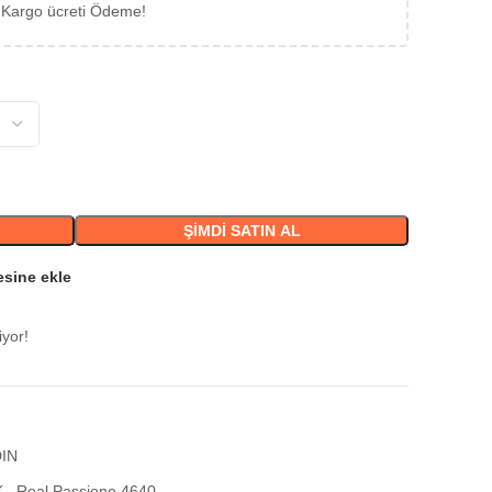
 Kargo ücreti Ödeme!
ŞIMDI SATIN AL
esine ekle
iyor!
IN
K
,
Real Passione 4640