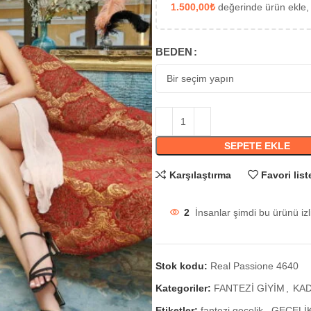
1.500,00
₺
değerinde ürün ekle,
BEDEN
SEPETE EKLE
Karşılaştırma
Favori list
2
İnsanlar şimdi bu ürünü izl
Stok kodu:
Real Passione 4640
Kategoriler:
FANTEZİ GİYİM
,
KAD
Etiketler:
fantezi gecelik
,
GECELİ