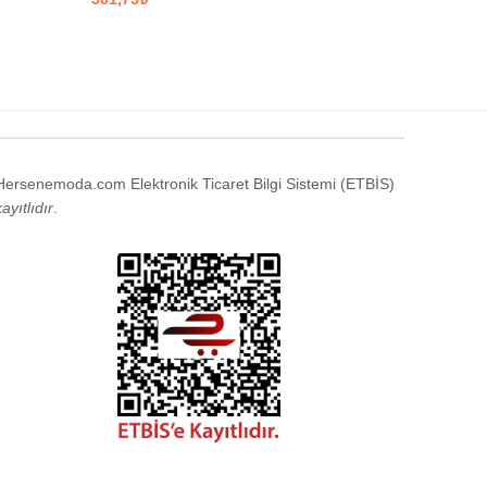
SEÇENEKLER
SEÇENE
Hersenemoda.com Elektronik Ticaret Bilgi Sistemi (ETBİS)
kayıtlıdır
.