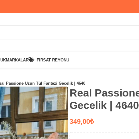
CUK
MARKALAR
FIRSAT REYONU
eal Passione Uzun Tül Fantezi Gecelik | 4640
Real Passione
Gecelik | 4640
₺