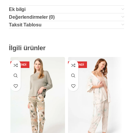
Ek bilgi
Değerlendirmeler (0)
Taksit Tablosu
İlgili ürünler
TÜKENDI
TÜKENDI
TÜ