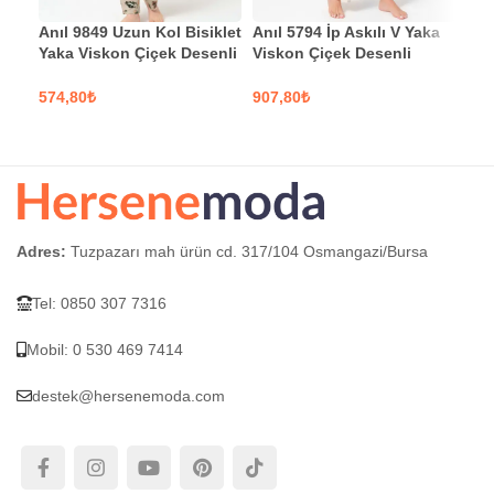
Anıl 9849 Uzun Kol Bisiklet
Anıl 5794 İp Askılı V Yaka
Anı
Yaka Viskon Çiçek Desenli
Viskon Çiçek Desenli
Pol
Kışlık Örme Normal Bel
Kışlık Örme Normal Bel
Des
Pijama Takımı
Bağlamalı Dantel Detaylı
Nor
₺
₺
Pijama Takımı Sabahlık
Pij
SEÇENEKLER
SEÇENEKLER
S
Takım
Adres:
Tuzpazarı mah ürün cd. 317/104 Osmangazi/Bursa
Tel: 0850 307 7316
Mobil: 0 530 469 7414
destek@hersenemoda.com